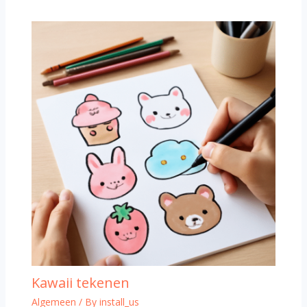
Kawaii tekenen
Algemeen
/ By
install_us