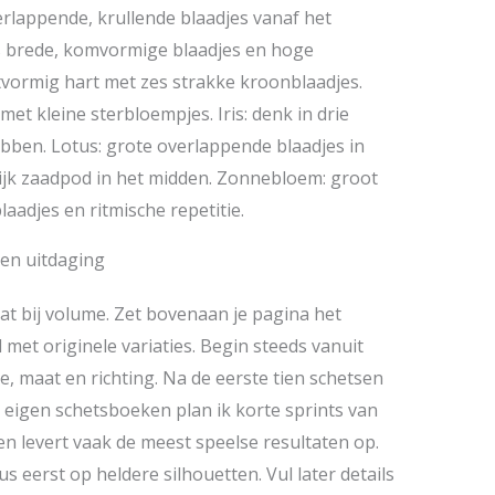
lappende, krullende blaadjes vanaf het
es brede, komvormige blaadjes en hoge
tvormig hart met zes strakke kroonblaadjes.
 met kleine sterbloempjes. Iris: denk in drie
ben. Lotus: grote overlappende blaadjes in
lijk zaadpod in het midden. Zonnebloem: groot
aadjes en ritmische repetitie.
men uitdaging
aat bij volume. Zet bovenaan je pagina het
el met originele variaties. Begin steeds vanuit
e, maat en richting. Na de eerste tien schetsen
n eigen schetsboeken plan ik korte sprints van
en levert vaak de meest speelse resultaten op.
 eerst op heldere silhouetten. Vul later details