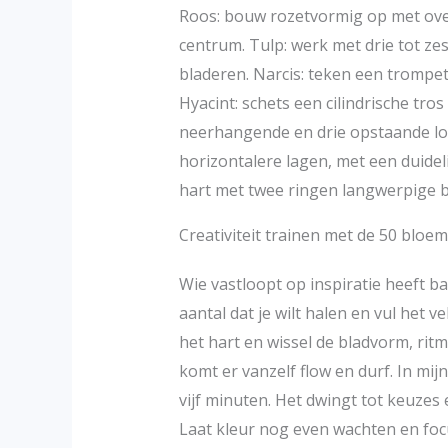
Roos: bouw rozetvormig op met over
centrum. Tulp: werk met drie tot z
bladeren. Narcis: teken een trompe
Hyacint: schets een cilindrische tros
neerhangende en drie opstaande lob
horizontalere lagen, met een duide
hart met twee ringen langwerpige bl
Creativiteit trainen met de 50 bloe
Wie vastloopt op inspiratie heeft b
aantal dat je wilt halen en vul het v
het hart en wissel de bladvorm, ritm
komt er vanzelf flow en durf. In mij
vijf minuten. Het dwingt tot keuzes 
Laat kleur nog even wachten en focus