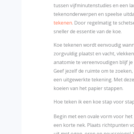
tussen vijfminutenstudies en een l
tekenonderwerpen en speelse uitda
tekenen
. Door regelmatig te schetse
sneller de essentie van de koe.
Koe tekenen wordt eenvoudig wanne
zorgvuldig plaatst en vacht, vlekke
anatomie te vereenvoudigen blijf je 
Geef jezelf de ruimte om te zoeken, 
een uitgewerkte tekening. Met deze
koeien van het papier stappen.
Hoe teken ik een koe stap voor sta
Begin met een ovale vorm voor het l
een korte nek. Plaats richtpunten 
uit met ogen, oren en neusspiegel.