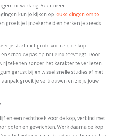
angere uitwerking. Voor meer
gingen kun je kijken op
leuke dingen om te
n groeit je lijnzekerheid en herken je steeds
er je start met grote vormen, de kop
n en schaduw pas op het eind toevoegt. Door
vrij tekenen zonder het karakter te verliezen.
gum gerust bij en wissel snelle studies af met
 aanpak groeit je vertrouwen en zie je jouw
p
ijf en een rechthoek voor de kop, verbind met
voor poten en gewrichten. Werk daarna de kop
 Voeg het volume van schouders en heupen toe,