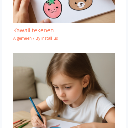
Kawaii tekenen
Algemeen
/ By
install_us