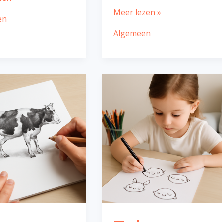
Meer lezen »
en
Algemeen
Tekenen
makkelijk
schattig