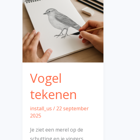
Vogel
tekenen
install_us
/
22 september
2025
Je ziet een merel op de
schutting en je vingers