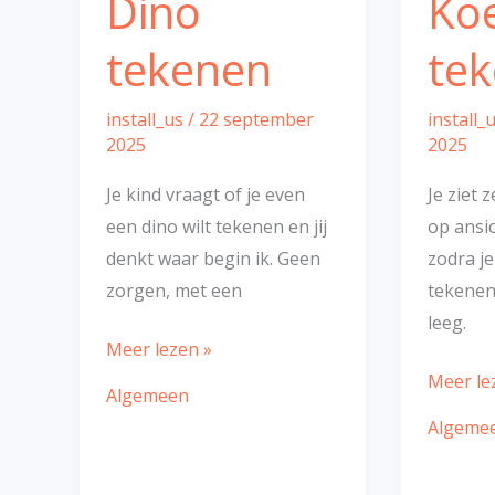
Dino
Ko
tekenen
te
install_us
/
22 september
install_
2025
2025
Je kind vraagt of je even
Je ziet 
een dino wilt tekenen en jij
op ansi
denkt waar begin ik. Geen
zodra je
zorgen, met een
tekenen 
leeg.
Meer lezen »
Meer le
Algemeen
Algeme