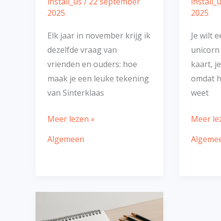
install_us
/
22 september
install_
2025
2025
Elk jaar in november krijg ik
Je wilt 
dezelfde vraag van
unicorn
vrienden en ouders: hoe
kaart, j
maak je een leuke tekening
omdat he
van Sinterklaas
weet
Meer lezen »
Meer le
Algemeen
Algeme
Vogel
tekenen