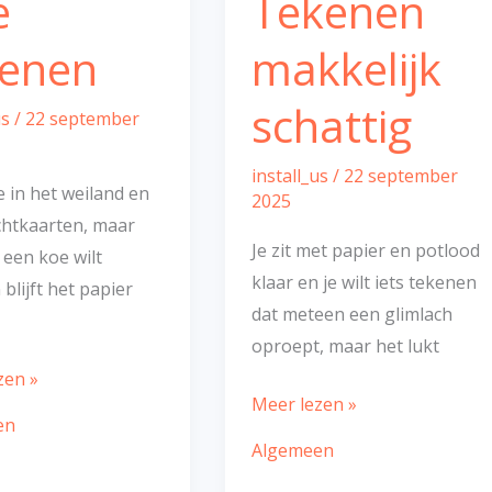
e
Tekenen
kenen
makkelijk
schattig
us
/
22 september
install_us
/
22 september
ze in het weiland en
2025
chtkaarten, maar
Je zit met papier en potlood
 een koe wilt
klaar en je wilt iets tekenen
blijft het papier
dat meteen een glimlach
oproept, maar het lukt
zen »
Meer lezen »
en
Algemeen