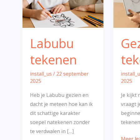
Labubu
Gez
tekenen
te
install_us
/
22 september
install_
2025
2025
Heb je Labubu gezien en
Je kijkt
dacht je meteen hoe kan ik
vraagt j
dit schattige karakter
beginne
soepel natekenen zonder
tekenen 
te verdwalen in […]
Meer le