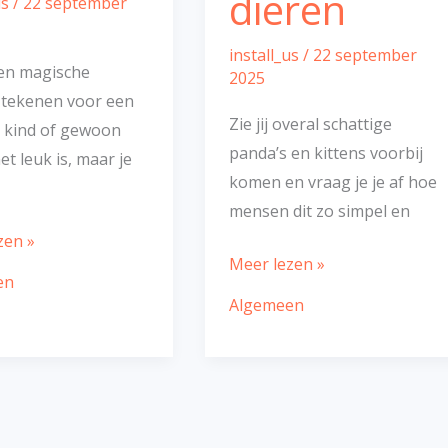
dieren
us
/
22 september
install_us
/
22 september
een magische
2025
 tekenen voor een
Zie jij overal schattige
e kind of gewoon
panda’s en kittens voorbij
t leuk is, maar je
komen en vraag je je af hoe
mensen dit zo simpel en
zen »
Meer lezen »
en
Algemeen