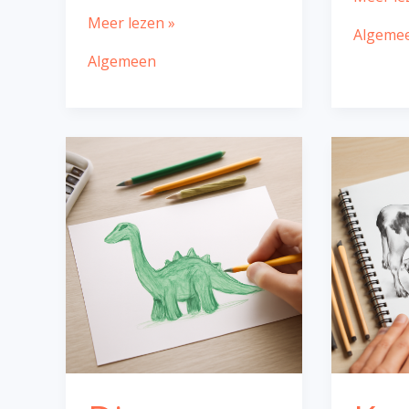
Meer lezen »
Algeme
Algemeen
Dino
Koe
tekenen
tekenen