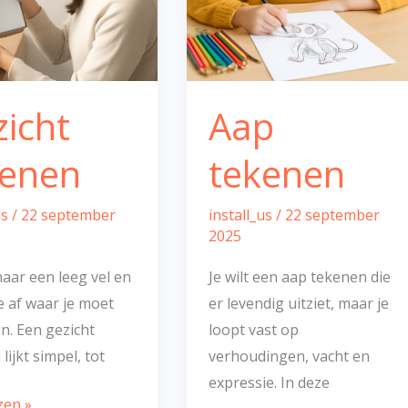
icht
Aap
kenen
tekenen
us
/
22 september
install_us
/
22 september
2025
 naar een leeg vel en
Je wilt een aap tekenen die
e af waar je moet
er levendig uitziet, maar je
n. Een gezicht
loopt vast op
lijkt simpel, tot
verhoudingen, vacht en
expressie. In deze
zen »