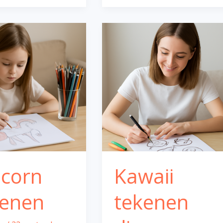
Kawaii
tekenen
dieren
icorn
Kawaii
kenen
tekenen