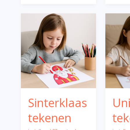
Sinterklaas
Unicorn
tekenen
tekenen
Sinterklaas
Un
tekenen
te