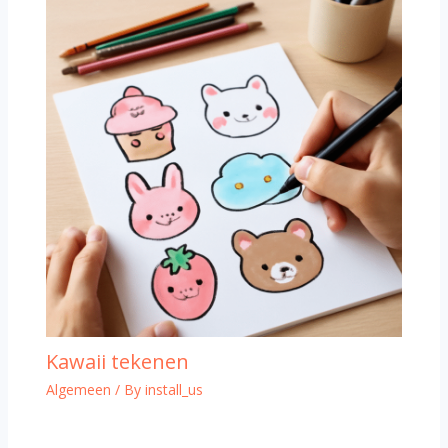
Kawaii tekenen
Algemeen
/ By
install_us