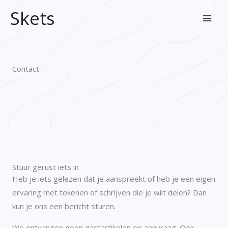
Ga
Skets
naar
de
inhoud
Contact
Stuur gerust iets in
Heb je iets gelezen dat je aanspreekt of heb je een eigen
ervaring met tekenen of schrijven die je wilt delen? Dan
kun je ons een bericht sturen.
We ontvangen geen gastartikelen op aanvraag. Ook