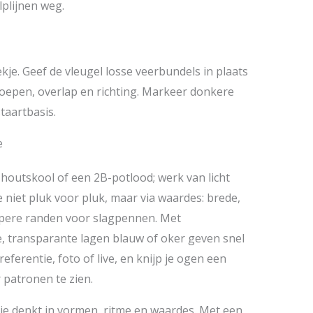
lplijnen weg.
kje. Geef de vleugel losse veerbundels in plaats
groepen, overlap en richting. Markeer donkere
taartbasis.
e
houtskool of een 2B-potlood; werk van licht
 niet pluk voor pluk, maar via waardes: brede,
pere randen voor slagpennen. Met
e, transparante lagen blauw of oker geven snel
eferentie, foto of live, en knijp je ogen een
 patronen te zien.
je denkt in vormen, ritme en waardes. Met een