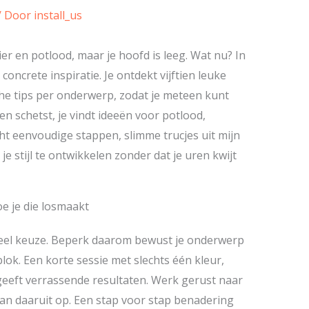
/ Door
install_us
pier en potlood, maar je hoofd is leeg. Wat nu? In
 concrete inspiratie. Je ontdekt vijftien leuke
he tips per onderwerp, zodat je meteen kunt
ren schetst, je vindt ideeën voor potlood,
cht eenvoudige stappen, slimme trucjes uit mijn
 stijl te ontwikkelen zonder dat je uren kwijt
e je die losmaakt
veel keuze. Beperk daarom bewust je onderwerp
blok. Een korte sessie met slechts één kleur,
geeft verrassende resultaten. Werk gerust naar
an daaruit op. Een stap voor stap benadering