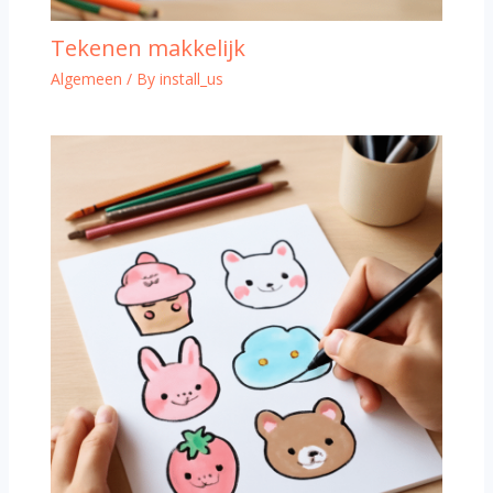
Tekenen makkelijk
Algemeen
/ By
install_us