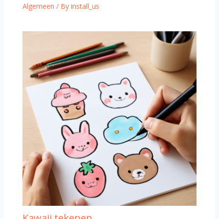
Algemeen
/ By
install_us
Kawaii tekenen