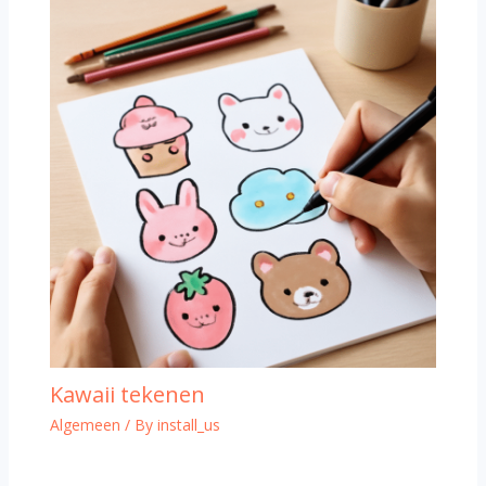
Kawaii tekenen
Algemeen
/ By
install_us