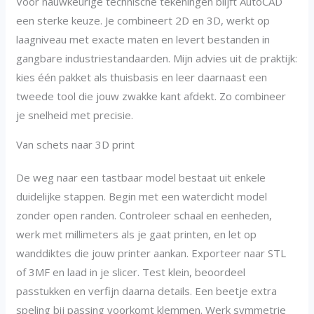
Voor nauwkeurige technische tekeningen blijft AutoCAD
een sterke keuze. Je combineert 2D en 3D, werkt op
laagniveau met exacte maten en levert bestanden in
gangbare industriestandaarden. Mijn advies uit de praktijk:
kies één pakket als thuisbasis en leer daarnaast een
tweede tool die jouw zwakke kant afdekt. Zo combineer
je snelheid met precisie.
Van schets naar 3D print
De weg naar een tastbaar model bestaat uit enkele
duidelijke stappen. Begin met een waterdicht model
zonder open randen. Controleer schaal en eenheden,
werk met millimeters als je gaat printen, en let op
wanddiktes die jouw printer aankan. Exporteer naar STL
of 3MF en laad in je slicer. Test klein, beoordeel
passtukken en verfijn daarna details. Een beetje extra
speling bij passing voorkomt klemmen. Werk symmetrie